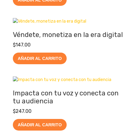
AÑADIR AL CARRITO
Véndete, monetiza en la era digital
$
147.00
AÑADIR AL CARRITO
Impacta con tu voz y conecta con
tu audiencia
$
247.00
AÑADIR AL CARRITO