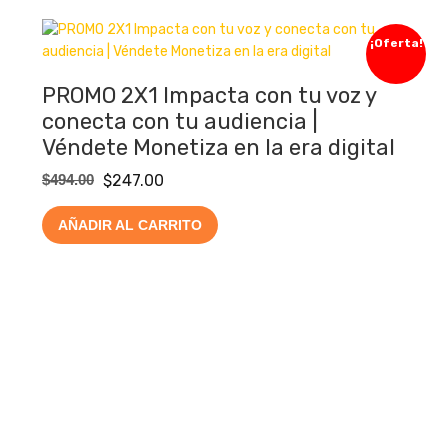
¡Oferta!
PROMO 2X1 Impacta con tu voz y
conecta con tu audiencia |
Véndete Monetiza en la era digital
$
494.00
$
247.00
AÑADIR AL CARRITO