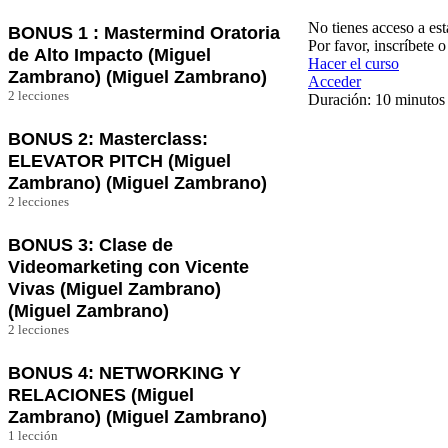
Video Bienvenida
No tienes acceso a est
BONUS 1 : Mastermind Oratoria
Por favor, inscríbete 
de Alto Impacto (Miguel
Hacer el curso
Zambrano) (Miguel Zambrano)
Acceder
2 lecciones
Duración: 10 minutos
Grabación – Clase En VIVO 09 de Marzo
8:00pm
BONUS 2: Masterclass:
ELEVATOR PITCH (Miguel
Ebook (Descargable)
Zambrano) (Miguel Zambrano)
2 lecciones
Video Elevator Pitch
BONUS 3: Clase de
Planitlla de Elevator Pitch
Videomarketing con Vicente
Vivas (Miguel Zambrano)
(Miguel Zambrano)
2 lecciones
Clase En Vivo 30 Marzo 8:00pm
BONUS 4: NETWORKING Y
Guía Reels y Tiktok – Vicente Vivas
RELACIONES (Miguel
Zambrano) (Miguel Zambrano)
1 lección