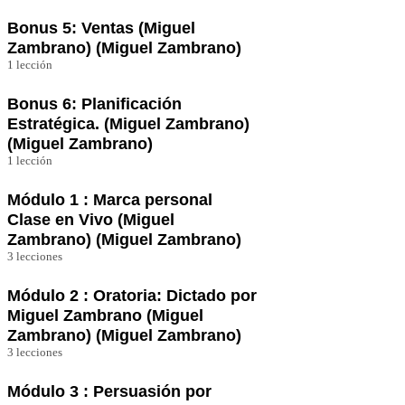
Clase Grabada de NETWORKING Y
RELACIONES
Bonus 5: Ventas (Miguel
Zambrano) (Miguel Zambrano)
1 lección
Ventas con Yubely Achury
Bonus 6: Planificación
Estratégica. (Miguel Zambrano)
(Miguel Zambrano)
1 lección
Planificación estratégica con Yubely Achury
Módulo 1 : Marca personal
Clase en Vivo (Miguel
Zambrano) (Miguel Zambrano)
3 lecciones
Grabación – Clase 1 En VIVO 16 de Marzo
8:00pm
Módulo 2 : Oratoria: Dictado por
Miguel Zambrano (Miguel
Clase 2 En VIVO 23 de Marzo 8:00pm
Zambrano) (Miguel Zambrano)
3 lecciones
Sesión 1 Zoom – Foro de Discusión – Dudas
y Preguntas
Clase 1 Grabada 13 de Abril 8:00pm
Módulo 3 : Persuasión por
Clase 2 – En Vivo 20 de Abril 6:00 pm