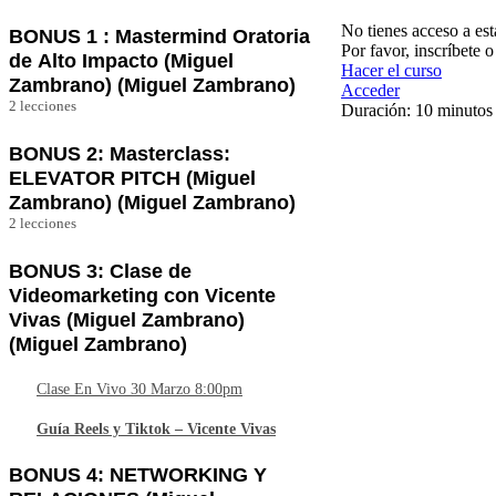
Video Bienvenida
No tienes acceso a est
BONUS 1 : Mastermind Oratoria
Por favor, inscríbete 
de Alto Impacto (Miguel
Hacer el curso
Zambrano) (Miguel Zambrano)
Acceder
2 lecciones
Duración: 10 minutos
Grabación – Clase En VIVO 09 de Marzo
8:00pm
BONUS 2: Masterclass:
Ant
Sig
ELEVATOR PITCH (Miguel
erio
uie
Ebook (Descargable)
r
nte
Zambrano) (Miguel Zambrano)
2 lecciones
Video Elevator Pitch
BONUS 3: Clase de
Planitlla de Elevator Pitch
Videomarketing con Vicente
Vivas (Miguel Zambrano)
(Miguel Zambrano)
Clase En Vivo 30 Marzo 8:00pm
Guía Reels y Tiktok – Vicente Vivas
BONUS 4: NETWORKING Y