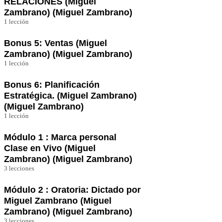
RELACIONES (Miguel
Zambrano) (Miguel Zambrano)
1 lección
Clase Grabada de NETWORKING Y
RELACIONES
Bonus 5: Ventas (Miguel
Zambrano) (Miguel Zambrano)
1 lección
Ventas con Yubely Achury
Bonus 6: Planificación
Estratégica. (Miguel Zambrano)
(Miguel Zambrano)
1 lección
Planificación estratégica con Yubely Achury
Módulo 1 : Marca personal
Clase en Vivo (Miguel
Zambrano) (Miguel Zambrano)
3 lecciones
Grabación – Clase 1 En VIVO 16 de Marzo
8:00pm
Módulo 2 : Oratoria: Dictado por
Miguel Zambrano (Miguel
Clase 2 En VIVO 23 de Marzo 8:00pm
Zambrano) (Miguel Zambrano)
3 lecciones