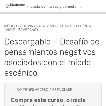
Clase 3: Elevator Pitch
Recomendaciones de Libro
Descargable – Guía: Discursos persuasivos
Impacta con tu voz y conecta con tu audiencia
Bonus (Miguel Zambrano)
Clase 4: Posicionamiento
Reflexiones Finales
1 lección
MasterClass Publicidad de Pago ADS
Descargable – PLANTILLA: Construye tu elevator pitch
MÓDULO 2 DOMINA PARA SIEMPRE EL MIEDO ESCÉNICO.
Salir del curso
(MIGUEL ZAMBRANO)
Descargable – Desafío de
pensamientos negativos
asociados con el miedo
escénico
NO TIENES ACCESO A ESTA CLASE
Compra este curso, o inicia