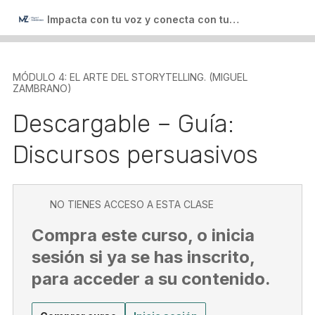
ganador. (Miguel Zambrano)
Impacta con tu voz y conecta con tu audiencia
5 lecciones
Módulo 7: Acceso a la biblioteca personal.
(Miguel Zambrano)
MÓDULO 4: EL ARTE DEL STORYTELLING. (MIGUEL
2 lecciones
ZAMBRANO)
Bonus (Miguel Zambrano)
Descargable – Guía:
1 lección
Discursos persuasivos
Salir del curso
NO TIENES ACCESO A ESTA CLASE
Compra este curso, o inicia
sesión si ya se has inscrito,
para acceder a su contenido.