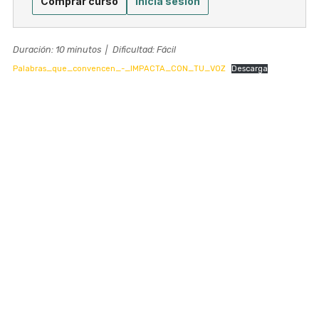
Comprar curso
Inicia sesión
Duración: 10 minutos
|
Dificultad: Fácil
Palabras_que_convencen_-_IMPACTA_CON_TU_VOZ
Descarga