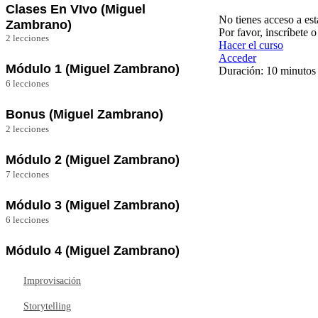
Clases En VIvo (Miguel
No tienes acceso a est
Zambrano)
Por favor, inscríbete 
2 lecciones
Hacer el curso
Clase en vivo IMPACTA CON TU VOZ
Acceder
05/12/2023
Módulo 1 (Miguel Zambrano)
Duración: 10 minutos
6 lecciones
Clase en vivo IMPACTA CON TU VOZ
Grabada – Clase en vivo IMPACTA CON TU
10/01/2024
Ant
Sig
VOZ 23/11/2023
Bonus (Miguel Zambrano)
erio
uie
r
nte
2 lecciones
Autoridad
MasterClass Publicidad de Pago ADS
Módulo 2 (Miguel Zambrano)
Influencia Positiva
Mastermind, Networking y relaciones.
7 lecciones
Terrenos en Común / Conexión
Miedo escénico
Módulo 3 (Miguel Zambrano)
Tipos de comunicación
Miedo escénico ¿Cómo superarlo?
6 lecciones
Respiración Diafragmática
Descargable – Comunicación asertiva
Habla desde el corazón
Módulo 4 (Miguel Zambrano)
Educación Vocal
Descargable – Mis 15 frases poderosas contra
el miedo escénico
Improvisación
Ritmo e Intención
Descargable – Hoja de trabajo: Carta para ti
Storytelling
Lenguaje No Verbal
que quieres atreverte a hablar en público