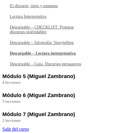
El discurso, tipos y esquema
Descargable – 10 cards “Lenguaje corporal
Descargable – Desafío de pensamientos
para el éxito”
negativos asociados con el miedo escénico
Lectura Interpretativa
Descargable – Infografía maestra para el
Descargable – Infografía La ruta de la
Descargable – CHECKLIST: Preparar
cuidado vocal
visualización positiva
discursos inolvidables
Descargable – Infografía: Storytelling
Descargable – Lectura interpretativa
Descargable – Guía: Discursos persuasivos
Módulo 5 (Miguel Zambrano)
4 lecciones
Dicción y ejercicios
Módulo 6 (Miguel Zambrano)
Hablar bien es Sexy
5 lecciones
Puesta en Escena
Lenguaje Neutro
Módulo 7 (Miguel Zambrano)
Oratoria Orgánica
2 lecciones
Descargable – El semáforo de la dicción
Reflexiones Finales
Salir del curso
Elevator Pitch