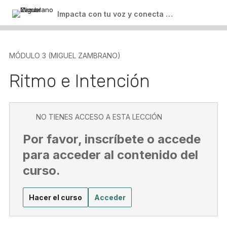
Módulo 7 (Miguel Zambrano)
Descargable – CHECKLIST: Preparar discursos
Oratoria Orgánica
2 lecciones
Impacta con tu voz y conecta con tu audiencia
inolvidables
Descargable – El semáforo de la dicción
Reflexiones Finales
Elevator Pitch
Descargable – Infografía: Storytelling
Salir del curso
Recomendaciones de Libro
Posicionamiento
MÓDULO 3 (MIGUEL ZAMBRANO)
Descargable – Lectura interpretativa
Descargable – PLANTILLA: Construye tu elevator pitch
Ritmo e Intención
Descargable – Guía: Discursos persuasivos
NO TIENES ACCESO A ESTA LECCIÓN
Por favor, inscríbete o accede
para acceder al contenido del
curso.
Hacer el curso
Acceder