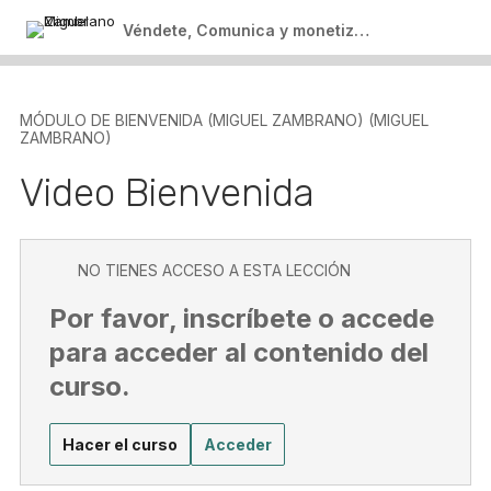
Clase 1 Grabada 13 de Abril 8:00pm
Módulo 3 : Persuasión por Miguel
Véndete, Comunica y monetiza en la era digital
Zambrano (Miguel Zambrano) (Miguel
Clase 2 – En Vivo 20 de Abril 6:00 pm
Zambrano)
Ebook ( Descargable)
2 lecciones
MÓDULO DE BIENVENIDA (MIGUEL ZAMBRANO) (MIGUEL
Clase Persuasión Grabada 1
ZAMBRANO)
Módulo 4: Prácticas Finales (Miguel
Zambrano) (Miguel Zambrano)
Clase Comunicación Persuasiva
Video Bienvenida
1 lección
Última Clase
Salir del curso
NO TIENES ACCESO A ESTA LECCIÓN
Por favor, inscríbete o accede
para acceder al contenido del
curso.
Hacer el curso
Acceder