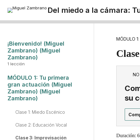
Del miedo a la cámara: T
MÓDULO 1:
¡Bienvenido! (Miguel
Zambrano) (Miguel
Clase
Zambrano)
1 lección
¡Bienvenido!
NO
MÓDULO 1: Tu primera
gran actuación (Miguel
Comp
Zambrano) (Miguel
su 
Zambrano)
Clase 1: Miedo Escénico
Comp
Clase 2: Educación Vocal
Duración: 6
Clase 3: Improvisación