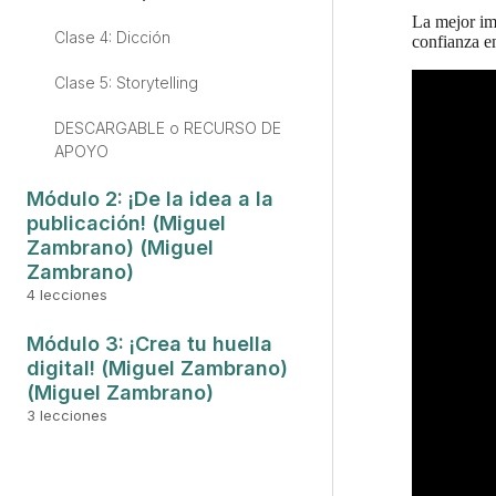
La mejor im
Clase 4: Dicción
confianza e
Clase 5: Storytelling
DESCARGABLE o RECURSO DE
APOYO
Módulo 2: ¡De la idea a la
publicación! (Miguel
Zambrano) (Miguel
Zambrano)
4 lecciones
Clase 6: Pilares de contenido
Módulo 3: ¡Crea tu huella
digital! (Miguel Zambrano)
Clase 7: Copywriting – dictado
por Verónica Berroterán
(Miguel Zambrano)
3 lecciones
Clase 8: Recursos técnicos y
Clase 9: Marca Personal
Formatos de vídeos – dictado
por Vicente Vivas
Clase 10: Mindset