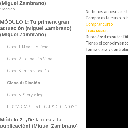
(Miguel Zambrano)
1 lección
No tienes acceso a est
¡Bienvenido!
Compra este curso, o in
MÓDULO 1: Tu primera gran
Comprar curso
actuación (Miguel Zambrano)
Inicia sesión
(Miguel Zambrano)
Duración: 4 minutos
|
Di
Tienes el conocimiento
Clase 1: Miedo Escénico
forma clara y controlan
Clase 2: Educación Vocal
Clase 3: Improvisación
Clase 4: Dicción
Clase 5: Storytelling
DESCARGABLE o RECURSO DE APOYO
Módulo 2: ¡De la idea a la
publicación! (Miguel Zambrano)